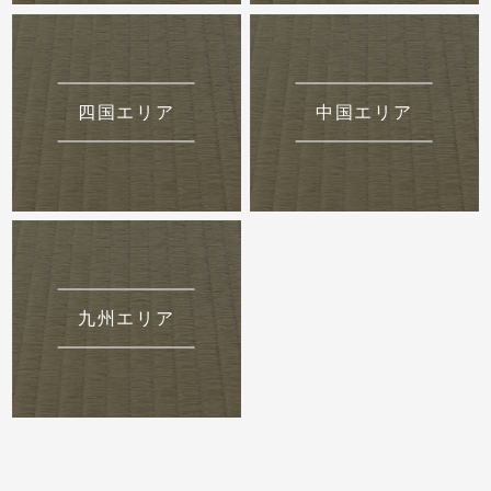
四国エリア
中国エリア
九州エリア