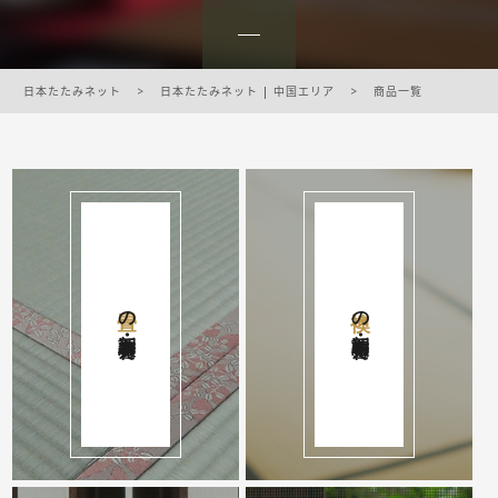
日本たたみネット
>
日本たたみネット | 中国エリア
>
商品一覧
畳
襖
の新調・表替え
の新調・張替え