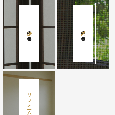
障子
網戸
の張替え
の張替え
リフォーム