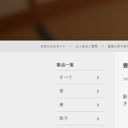
日本たたみネット
>
よくあるご質問
>
畳表に折り目
製品一覧
すべて
20
畳
新
き
襖
障子